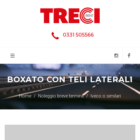
0331 505566
BOXATO CON TELI LATERALI
Home
Noleggio breve termine
Iveco o similari