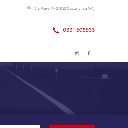
Via Piave, 4 - 21053 Castellanza (VA)
0331 505566