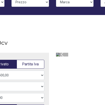
0cv
rivato
Partita Iva