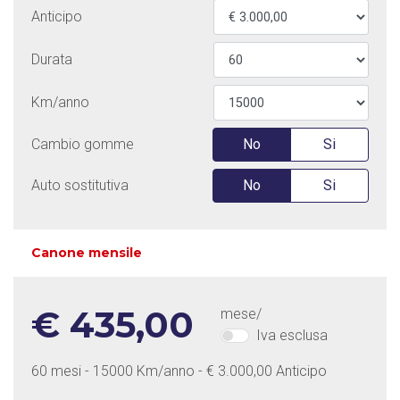
Anticipo
Durata
Km/anno
Cambio gomme
No
Si
Auto sostitutiva
No
Si
Canone mensile
€ 435,00
mese/
Iva esclusa
60 mesi - 15000 Km/anno - € 3.000,00 Anticipo