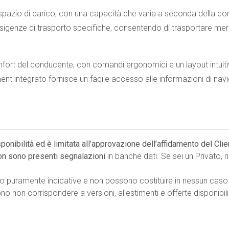
spazio di carico, con una capacità che varia a seconda della con
e esigenze di trasporto specifiche, consentendo di trasportare mer
ort del conducente, con comandi ergonomici e un layout intuitivo
ment integrato fornisce un facile accesso alle informazioni di navi
isponibilità ed è limitata all’approvazione dell’affidamento del Cli
on sono presenti segnalazioni
in banche dati. Se sei un Privato,
no puramente indicative e non possono costituire in nessun caso
 non corrispondere a versioni, allestimenti e offerte disponibili