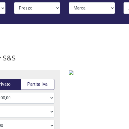
v S&S
rivato
Partita Iva