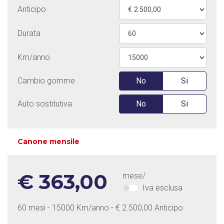
Anticipo
Durata
Km/anno
Cambio gomme
No
Si
Auto sostitutiva
No
Si
Canone mensile
€ 363,00
mese/
Iva esclusa
60 mesi - 15000 Km/anno - € 2.500,00 Anticipo