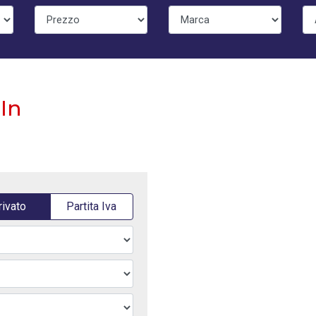
In
rivato
Partita Iva